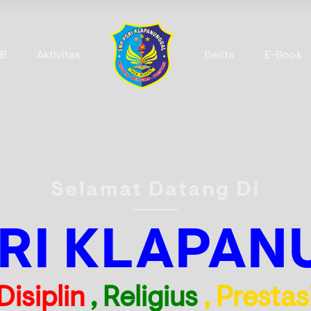
B
Aktivitas
Berita
E-Book
Selamat Datang Di
RI KLAPA
Disiplin
, Religius
, Prestas